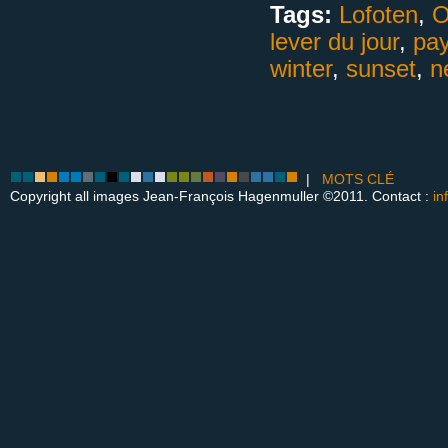
Tags:
Lofoten
,
O
lever du jour
,
pa
winter
,
sunset
,
n
|
MOTS CLÉ
Copyright all images Jean-François Hagenmuller ©2011. Contact :
in