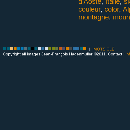
d'Aoste
,
Italie
,
sk
couleur
,
color
,
Al
montagne
,
moun
|
MOTS CLÉ
Copyright all images Jean-François Hagenmuller ©2011. Contact :
in