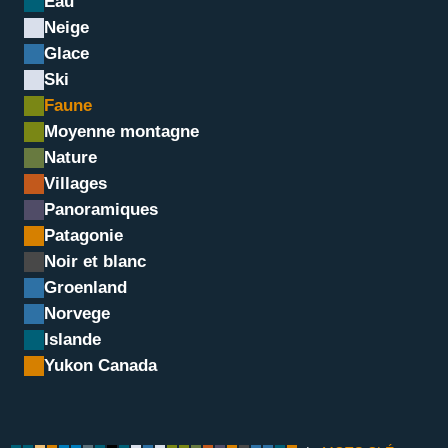
Eau
Neige
Glace
Ski
Faune
Moyenne montagne
Nature
Villages
Panoramiques
Chamois, Grand Paradis, I
Patagonie
Noir et blanc
Groenland
Norvege
Islande
Yukon Canada