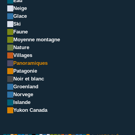
Eau
NT
Neige
pano Drus nouveau coule
Glace
Ski
Faune
Moyenne montagne
Nature
Villages
Panoramiques
Patagonie
Noir et blanc
Groenland
Norvege
Islande
Yukon Canada