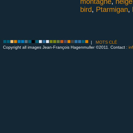
montagne
,
neige
bird
,
Ptarmigan
,
|
MOTS CLÉ
Copyright all images Jean-François Hagenmuller ©2011. Contact :
in