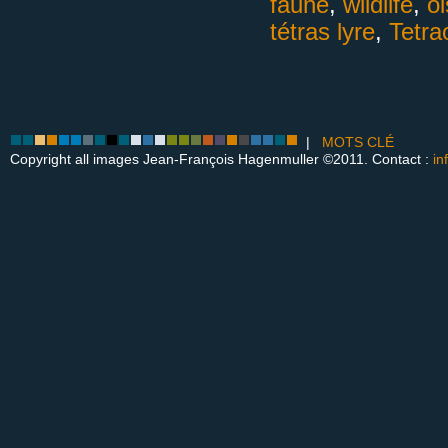
faune
,
wildlife
,
o
tétras lyre
,
Tetrao
|
MOTS CLÉ
Copyright all images Jean-François Hagenmuller ©2011. Contact :
in