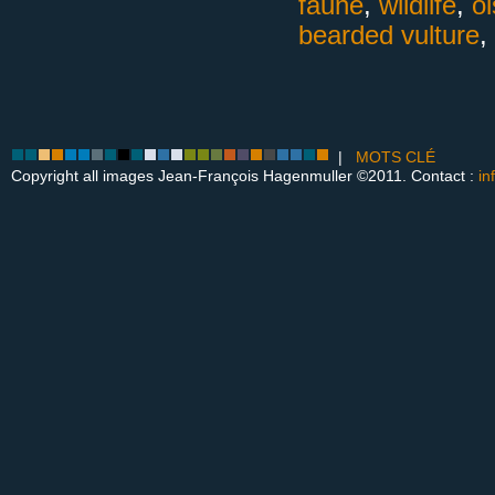
faune
,
wildlife
,
o
bearded vulture
,
|
MOTS CLÉ
Copyright all images Jean-François Hagenmuller ©2011. Contact :
in