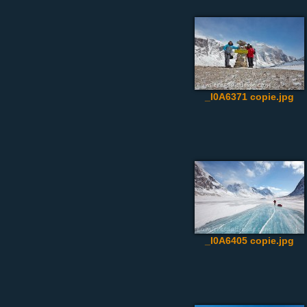
_I0A6371 copie.jpg
_I0A6405 copie.jpg