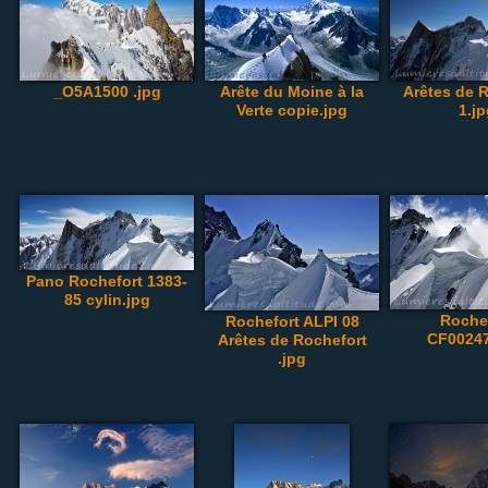
_O5A1500 .jpg
Arête du Moine à la
Arêtes de 
Verte copie.jpg
1.j
Pano Rochefort 1383-
85 cylin.jpg
Roche
Rochefort ALPI 08
CF00247
Arêtes de Rochefort
.jpg