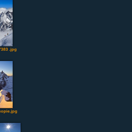
383 .jpg
opie.jpg