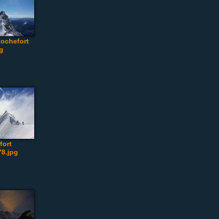
Rochefort
pg
fort
8.jpg