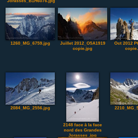
Jorasses_B1H6076.jpg
1260_MG_6759.jpg
Juillet 2012_O5A1919
Oct 2012 
copie.jpg
copie
2084_MG_2556.jpg
2210_MG_5
2148 face à la face
nord des Grandes
Jorasses .jpg