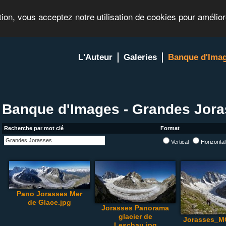
tion, vous acceptez notre utilisation de cookies pour amélio
L'Auteur
Galeries
Banque d'Ima
Banque d'Images - Grandes Jor
Recherche par mot clé
Format
Vertical
Horizonta
Pano Jorasses Mer
de Glace.jpg
Jorasses Panorama
glacier de
Jorasses_M
Leschau.jpg