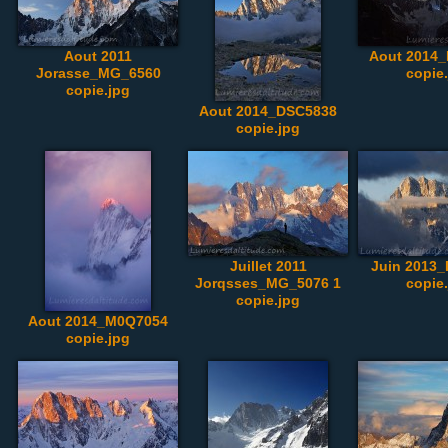
Aout 2011
Aout 2014
Jorasse_MG_6560
copie
copie.jpg
Aout 2014_DSC5838
copie.jpg
Juillet 2011
Juin 2013
Jorqsses_MG_5076 1
copie
copie.jpg
Aout 2014_M0Q7054
copie.jpg