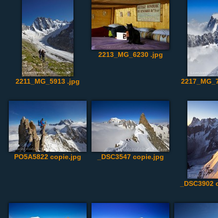
2213_MG_6230 .jpg
2211_MG_5913 .jpg
2217_MG_7
PO5A5822 copie.jpg
_DSC3547 copie.jpg
_DSC3902 c