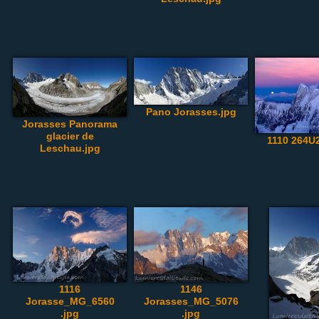
Pano Jorasses.jpg
Jorasses Panorama
glacier de
1110 264U
Leschau.jpg
1116
1146
Jorasse_MG_6560
Jorasses_MG_5076
.jpg
.jpg