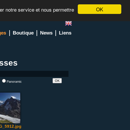
OK
rer notre service et nous permettre
ges
Boutique
News
Liens
asses
l
Panoramic
G_5912.jpg