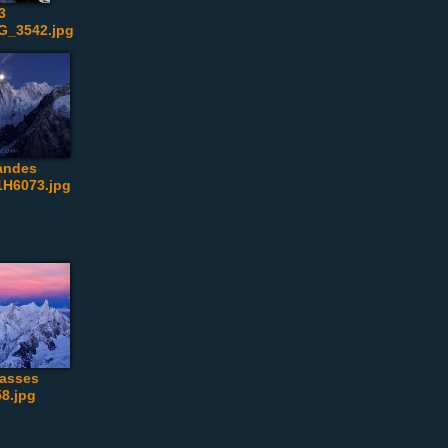
3
G_3542.jpg
andes
1H6073.jpg
rasses
8.jpg