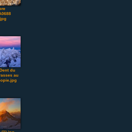
bre
A0688
.jpg
Dent du
rasses au
opie.jpg