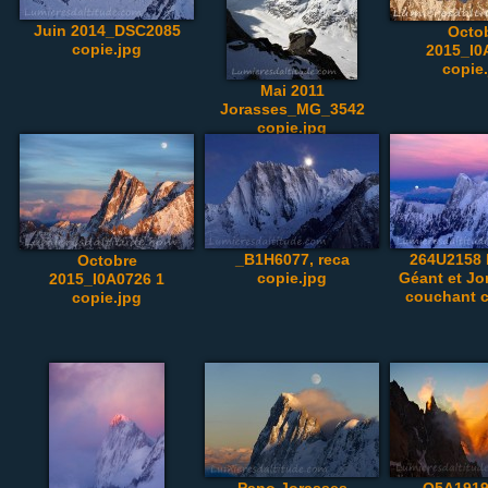
Juin 2014_DSC2085
Octo
copie.jpg
2015_I0
copie
Mai 2011
Jorasses_MG_3542
copie.jpg
_B1H6077, reca
264U2158 
Octobre
copie.jpg
Géant et Jo
2015_I0A0726 1
couchant c
copie.jpg