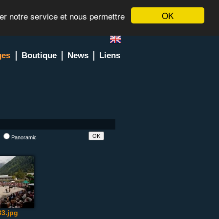
OK
rer notre service et nous permettre
ges
Boutique
News
Liens
l
Panoramic
3.jpg