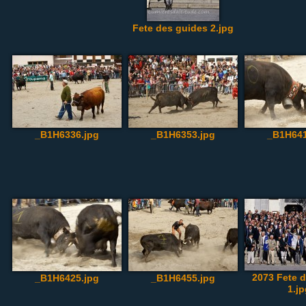
Fete des guides 2.jpg
_B1H6336.jpg
_B1H6353.jpg
_B1H641
2073 Fete 
_B1H6425.jpg
_B1H6455.jpg
1.j