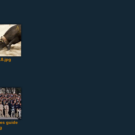
8.jpg
des guide
pg