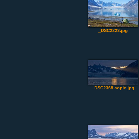
_DSC2223.jpg
_DSC2368 copie.jpg