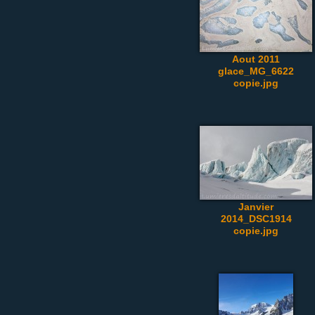
Aout 2011
glace_MG_6622
copie.jpg
Janvier
2014_DSC1914
copie.jpg