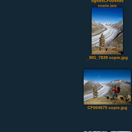
lignesCF004495
copie.jpg
_MG_7839 copie.jpg
CF004675 copie.jpg