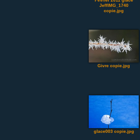
Fevrier 2011 glace
JeffIMG_1740
copie.jpg
Givre copie.jpg
glace003 copie.jpg