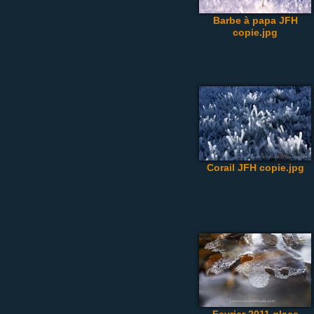
Barbe à papa JFH
copie.jpg
Corail JFH copie.jpg