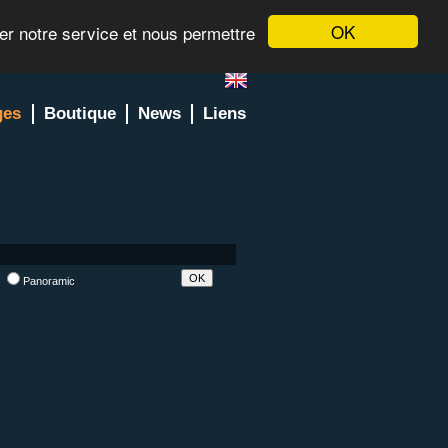
OK
rer notre service et nous permettre
ges
Boutique
News
Liens
l
Panoramic