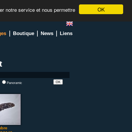
OK
rer notre service et nous permettre
ges
Boutique
News
Liens
t
l
Panoramic
bre