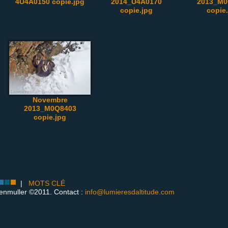
4U4A0150 copie.jpg
2014_U4A0170
2013_M0
copie.jpg
copie
Novembre
2013_M0Q8403
copie.jpg
|
MOTS CLÉ
enmuller ©2011. Contact :
info@lumieresdaltitude.com