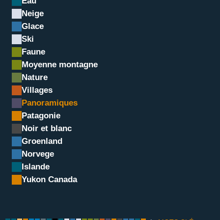
Eau
NT
Neige
pano Drus nouveau coule
Glace
Ski
Faune
Moyenne montagne
Nature
Villages
Panoramiques
Patagonie
Noir et blanc
Groenland
Norvege
Islande
Yukon Canada