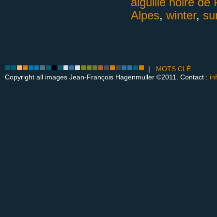
aiguille noire de
Alpes
,
winter
,
su
|
MOTS CLÉ
Copyright all images Jean-François Hagenmuller ©2011. Contact :
in