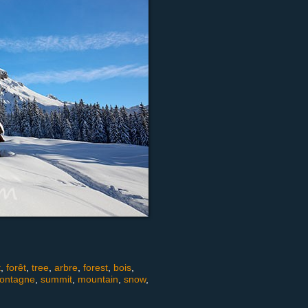
t
,
forêt
,
tree
,
arbre
,
forest
,
bois
,
ontagne
,
summit
,
mountain
,
snow
,