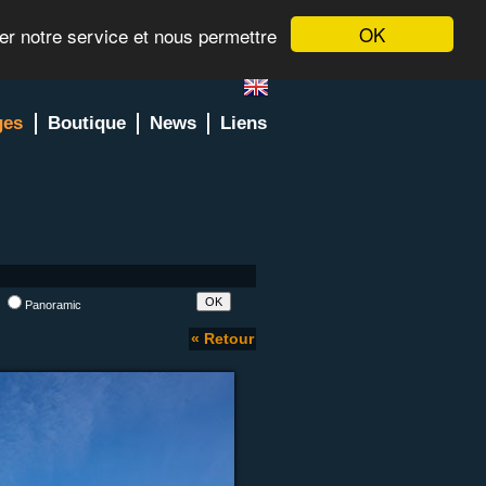
OK
rer notre service et nous permettre
ges
Boutique
News
Liens
l
Panoramic
« Retour