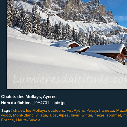
Chalets des Mollays, Ayeres
Nom du fichier:
_I0A4701 copie.jpg
Tags:
chalet
,
les Mollays
,
outdoors
,
Fis
,
Ayère
,
Passy
,
hameau
,
Mazo
wood
,
Mont-Blanc
,
village
,
alps
,
Alpes
,
hiver
,
winter
,
neige
,
sommet
,
m
France
,
Haute-Savoie