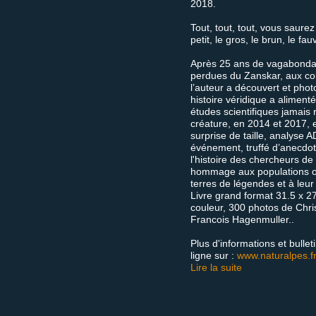
2018.
Tout, tout, tout, vous saurez 
petit, le gros, le brun, le fa
Après 25 ans de vagabondag
perdues du Zanskar, aux con
l’auteur a découvert et phot
histoire véridique a aliment
études scientifiques jamais 
créature, en 2014 et 2017, 
surprise de taille, analyse A
événement, truffé d’anecdot
l'histoire des chercheurs de
hommage aux populations o
terres de légendes et à leur 
Livre grand format 31.5 x 
couleur, 300 photos de Chri
Francois Hagenmuller..
Plus d'informations et bullet
ligne sur :
www.naturalpes.f
Lire la suite