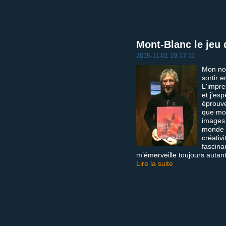
Mont-Blanc le jeu 
2015-11-01 19:17:11
Mon nou
sortir en
L'impre
et j'es
éprouve
que moi
images 
monde o
créativ
fascina
m’émerveille toujours autant
Lire la suite