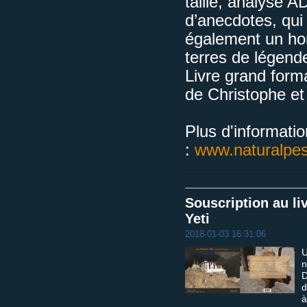
taille, analyse A
d’anecdotes, qui 
également un ho
terres de légende
Livre grand form
de Christophe et
Plus d'informatio
:
www.naturalpes
Souscription au li
Yeti
2018-01-03 16:31:06
U
n
D
d
à