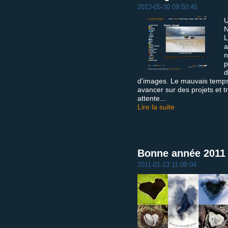
2013-05-30 09:50:45
U
N
L
a
n
p
d
d'images. Le mauvais temp
avancer sur des projets et t
attente...
Lire la suite
Bonne année 2011
2011-01-13 11:08:04