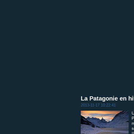
La Patagonie en hiv
2013-11-17 10:22:41
U
P
m
s
!